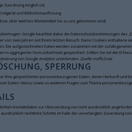
ge Zuordnung möglich ist)
 Endgerät und Bildschirmauflösung
e bzw. über welches Werbemittel Sie zu uns gekommen sind)
 übertragen. Google beachtet dabei die Datenschutzbestimmungen des „
r von zwei Jahren seit Ihrem letzten Besuch. Diese Cookies enthaltene eine
. Die aufgezeichneten Daten werden zusammen mit der zufallsgeneriert
 in aggregierter Form unbefristet gespeichert. Sollten Sie mit der Erfas
tivierung von Google Analytics
unterbinden.
Quelle:
traffic3.net
LÖSCHUNG, SPERRUNG
 über Ihre gespeicherten personenbezogenen Daten, deren Herkunft und
ieser Daten. Hierzu sowie zu weiteren Fragen zum Thema personenbezogen
ILS
lichten Kontaktdaten zur Übersendung von nicht ausdrücklich angeforder
h ausdrücklich rechtliche Schritte im Falle der unverlangten Zusendung v