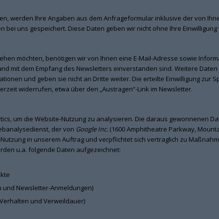
en, werden Ihre Angaben aus dem Anfrageformular inklusive der von Ih
 bei uns gespeichert. Diese Daten geben wir nicht ohne Ihre Einwilligung 
hen möchten, benötigen wir von Ihnen eine E-Mail-Adresse sowie Informa
 und mit dem Empfang des Newsletters einverstanden sind. Weitere Date
tionen und geben sie nicht an Dritte weiter. Die erteilte Einwilligung zur
zeit widerrufen, etwa über den „Austragen“-Link im Newsletter.
ics, um die Website-Nutzung zu analysieren. Die daraus gewonnenen Da
ebanalysedienst, der von
Google Inc.
(1600 Amphitheatre Parkway, Mountai
e-Nutzung in unserem Auftrag und verpflichtet sich vertraglich zu Maßnahm
den u.a. folgende Daten aufgezeichnet:
ukte
en und Newsletter-Anmeldungen)
l-Verhalten und Verweildauer)