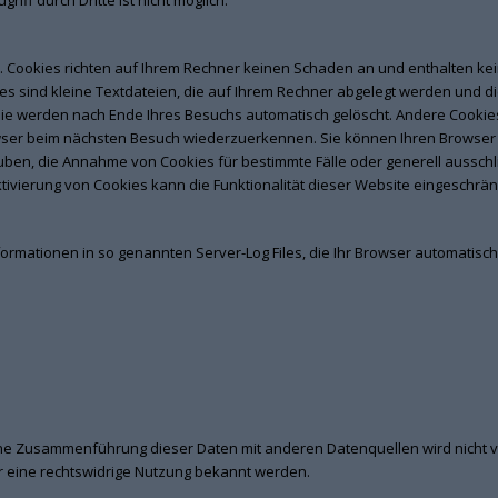
iff durch Dritte ist nicht möglich.
. Cookies richten auf Ihrem Rechner keinen Schaden an und enthalten ke
es sind kleine Textdateien, die auf Ihrem Rechner abgelegt werden und di
e werden nach Ende Ihres Besuchs automatisch gelöscht. Andere Cookies 
wser beim nächsten Besuch wiederzuerkennen. Sie können Ihren Browser s
lauben, die Annahme von Cookies für bestimmte Fälle oder generell aussc
tivierung von Cookies kann die Funktionalität dieser Website eingeschränk
ormationen in so genannten Server-Log Files, die Ihr Browser automatisch 
ine Zusammenführung dieser Daten mit anderen Datenquellen wird nicht 
r eine rechtswidrige Nutzung bekannt werden.